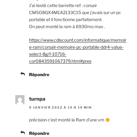
J’ai testé cette barrette ref : corsair
CMSO8GX4M1A2133C15 que j’avais sur un pc
portable et il fonctionne parfaitement.
On peut monté la ram à 6930mo max .
https://www.cdiscount.com/informatique/memoir
e-ram/corsair-memoire-pc-portable-ddr4-value-
select-8g/f-10716-
cor0843591067379.html#pres
Répondre
turnpa
9 JANVIER 2022 À 15 H 19 MIN
précision c’est monté la Ram d’une vm
Répondre