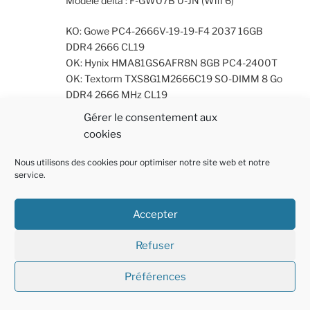
Modèle delta : F-GW07B 0-JN (Wifi 6)
KO: Gowe PC4-2666V-19-19-F4 2037 16GB
DDR4 2666 CL19
OK: Hynix HMA81GS6AFR8N 8GB PC4-2400T
OK: Textorm TXS8G1M2666C19 SO-DIMM 8 Go
DDR4 2666 MHz CL19
Gérer le consentement aux
Répondre
cookies
Nous utilisons des cookies pour optimiser notre site web et notre
service.
Laisser un commentaire
Votre adresse e-mail ne sera pas publiée.
Les champs
Accepter
obligatoires sont indiqués avec
*
Refuser
Commentaire
*
Préférences