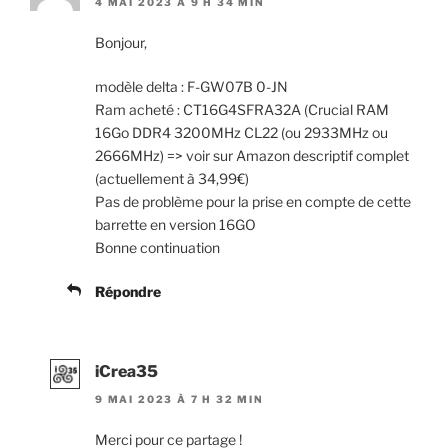
4 MAI 2023 À 9 H 34 MIN
Bonjour,
modèle delta : F-GW07B 0-JN
Ram acheté : CT16G4SFRA32A (Crucial RAM
16Go DDR4 3200MHz CL22 (ou 2933MHz ou
2666MHz) => voir sur Amazon descriptif complet
(actuellement à 34,99€)
Pas de problème pour la prise en compte de cette
barrette en version 16GO
Bonne continuation
Répondre
iCrea35
9 MAI 2023 À 7 H 32 MIN
Merci pour ce partage !