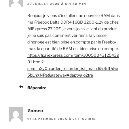
27 JUILLET 2025 À 6 H 58 MIN
Bonjour, je viens d’installer une nouvelle RAM dans
ma Freebox Delta DDR4 16GB 3200-1.2v de chez
AliExpress 27.20€, je vous joins le lient du produit,
je ne sais pas comment vérifier si la vitesse
d’horloge est bien prise en compte par le Freebox,
mais la quantité de RAM est bien prise en compte.
https://fr.aliexpress.com/item/10050043125439
01.html?
spm=a2g0o.order_list.order_list_main.65.3d155e
5bLnXNRe&gatewayAdapt=glo2fra
Répondre
Zomeu
17 SEPTEMBRE 2025 À 21 H 52 MIN