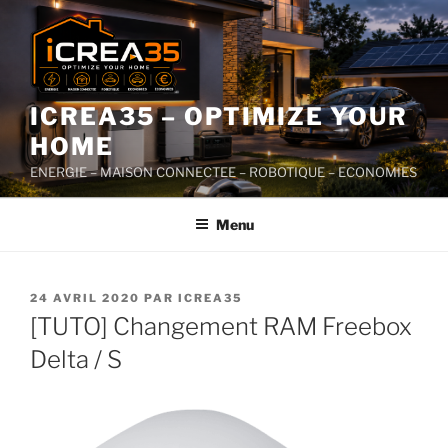
ICREA35 – OPTIMIZE YOUR
HOME
ENERGIE – MAISON CONNECTEE – ROBOTIQUE – ECONOMIES
Menu
24 AVRIL 2020
PAR
ICREA35
[TUTO] Changement RAM Freebox
Delta / S